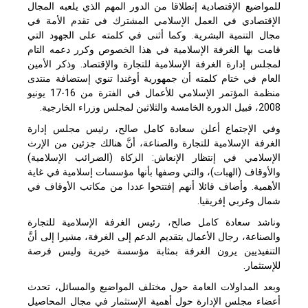
للمواضيع الإقتصادية إنطلاقا من الدور المهم الذي يلعبه المجال
الإقتصادي في العمل الإسلامي المشترك في تقدم الأمة في
مجال التنمية البشرية. وكما أثنى في كلمته على الجهود التي
قامت بها الغرفة الإسلامية في هذا الخصوص وكرر دعمه التام
لمجلس إدارة الغرفة الإسلامية للتجارة والإقتصاد. وذكر الأمين
العام في ختام كلمته أن جمهورية أوغندا تنوي إستضافة منتدى
منظمة المؤتمر الإسلامي للأعمال في الفترة من 16-17 يونيو
2008، قبيل الدورة الخامسة والثلاثين لمجلس وزراء الخارجية.
وفي الإجتماع أعلن سعادة كامل صالح، رئيس مجلس إدارة
الغرفة الإسلامية للتجارة والصناعة، أنَّ هنالك جزئين من الإرث
الإسلامي في إنتظار الإنعاش: الزكاة (الضرائب الإسلامية)
والأوقاف (الهبات)، والتي وصفها بأنها مؤسسات إسلامية في غاية
الأهمية. وأضاف قائلا أنهم إفتتحوا عددا من مكاتب الأوقاف في
شمال وغربي إفريقيا.
وناشد سعادة كامل صالح، رئيس الغرفة الإسلامية للتجارة
والصناعة، رجال الأعمال بتقديم الدعم إلى الغرفة، مشيرا إلى أنَّ
التنفيذيين يرون الغرفة بمثابة مؤسسة خيرية وليس فرصة
للإستثمار.
وبعد المداولات العامة حول مختلف المواضيع والمسائل، تحدث
أعضاء مجلس الإدارة حول أهمية الإستثمار في مجال المحاصيل