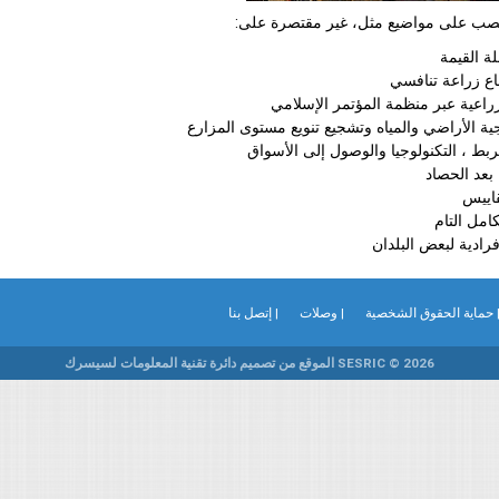
نصب على مواضيع مثل، غير مقتصرة على:
ة القيمة
اع زراعة تنافسي
لزراعية عبر منظمة المؤتمر الإسلامي
اجية الأراضي والمياه وتشجيع تنويع مستوى المزارع
لربط ، التكنولوجيا والوصول إلى الأسواق
 بعد الحصاد
قاييس
امل التام
رادية لبعض البلدان
 حماية الحقوق الشخصية
| وصلات
| إتصل بنا
SESRIC © 2026 الموقع من تصميم دائرة تقنية المعلومات لسيسرك