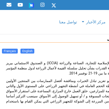
مركز الأخبار
تواصل معنا
ي
Français
English
سينظم المركز بالتعاون مع الغرفة الإسلامية للتجارة، الصناعة والزراعة (ICCIA) و الصندوق الاستئماني بيريز
حول "بناء القدرات بشأن تحليل سلسلة القيمة لأعمال الزراعة لدول منظمة المؤتمر
وفمبر 2014.
عزيز تبادل الخبرات ومناقشة أفضل الممارسات بين المنتجين الأوليين
 الحجم العاملة في أنشطة التجهيز الزراعي على المستوى الأول والثاني
مة للمزارعين، خلق العمل خارج المزارع، المساعدة على استقرار الأسواق
نتجات المسوقة و / أو تسهيل الوصول إلى الأسواق. سينصب التركيز أساسا
المزرعة إلى الشوكة للتجهيز الزراعي التي يمكن القيام بها باستخدام