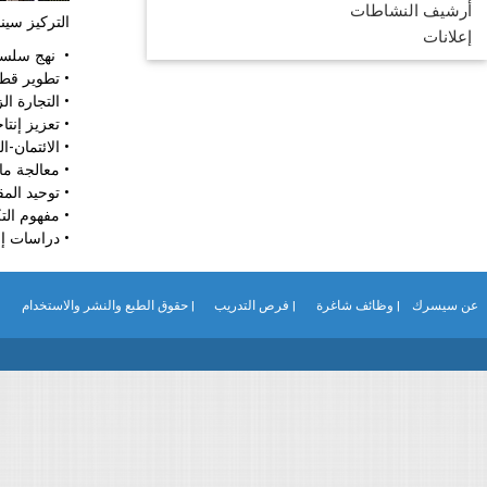
أرشيف النشاطات
التركيز سي
إعلانات
• نهج سلسل
• تطوير قط
• التجارة ا
• تعزيز إنت
• الائتمان-ا
• معالجة ما
• توحيد الم
• مفهوم التك
• دراسات إف
عن سيسرك
| وظائف شاغرة
| فرص التدريب
| حقوق الطبع والنشر والاستخدام
|