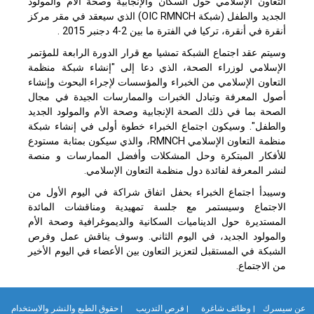
التعاون الإسلامي حول السكان والإنجابية وصحة الأم والمولود
الجديد والطفل (شبكة OIC RMNCH) الذي سيعقد في مقر مركز
أنقرة في أنقرة، تركيا في الفترة ما بين 2-4 دجنبر 2015 .
وسيتم عقد اجتماع الشبكة تمشيا مع قرار الدورة الرابعة للمؤتمر
الإسلامي لوزراء الصحة، الذي دعا إلى "إنشاء شبكة منظمة
التعاون الإسلامي من الخبراء والمؤسسات لإجراء البحوث وإنشاء
أصول المعرفة وتبادل الخبرات والممارسات الجيدة في مجال
الصحة بما في ذلك الصحة الإنجابية وصحة الأم والمولود الجديد
والطفل". وسيكون اجتماع الخبراء خطوة أولى في إنشاء شبكة
منظمة التعاون الإسلامي RMNCH، والذي سيكون بمثابة مستودع
للأفكار المبتكرة وحل المشكلات وأفضل الممارسات و منصة
لنشر المعرفة لفائدة دول منظمة التعاون الإسلامي.
وسيبدأ اجتماع الخبراء بحفل اتفاق شراكة في اليوم الأول من
الاجتماع وسيستمر مع جلسة تمهيدية ومناقشات المائدة
المستديرة حول الديناميات السكانية والديموغرافية وصحة الأم
والمولود الجديد، في اليوم الثاني. وسوف يناقش عمل وفرص
الشبكة في المستقبل لتعزيز التعاون بين الأعضاء في اليوم الأخير
من الاجتماع.
ن سيسرك
| وظائف شاغرة
| فرص التدريب
| حقوق الطبع والنشر والاستخدام