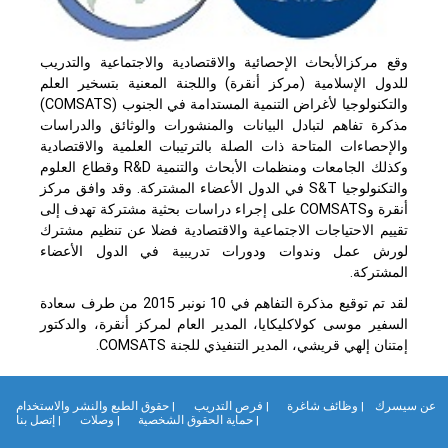
وقع مركزالأبحاث الإحصائية والاقتصادية والاجتماعية والتدريب
للدول الإسلامية (مركز أنقرة) واللجنة المعنية بتسخير العلم
والتكنولوجيا لأغراض التنمية المستدامة في الجنوب (COMSATS)
مذكرة تفاهم لتبادل البيانات والمنشورات والوثائق والدراسات
والإحصاءات المتاحة ذات الصلة بالترتيبات العلمية والاقتصادية
وكذلك الجامعات ومنظمات الأبحاث والتنمية R&D وقطاع العلوم
والتكنولوجيا S&T في الدول الأعضاء المشتركة. وقد وافق مركز
أنقرة وCOMSATS على إجراء دراسات بحثية مشتركة تهدف إلى
تقييم الاحتياجات الاجتماعية والاقتصادية فضلا عن تنظيم مشترك
لورش عمل وندوات ودورات تدريبية في الدول الأعضاء
المشتركة.
لقد تم توقيع مذكرة التفاهم في 10 نونبر 2015 من طرف سعادة
السفير موسى كولاكليكايا، المدير العام لمركز أنقرة، والدكتور
إمتنان إلهي قريشي، المدير التنفيذي للجنة COMSATS.
ن سيسرك
| وظائف شاغرة
| فرص التدريب
| حقوق الطبع والنشر والاستخدام
| حماية الحقوق الشخصية
| وصلات
| إتصل بنا