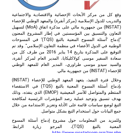
وقع كل من مركز الأبحاث الإحصائية والاقتصادية والاجتماعية
والتدريب للدول الإسلامية (مركز أنقرة) والمعهد الوطني للإحصاء
(INSTAT)
من جمهورية مالي على مذكرة اتفاق (
MoA
) لتسهيل
التعاون والتنسيق بين المؤسستين في إطار المشروع المعنون
"إدماج ’أسئلة المسوح المعنية بالتبغ (
TQS
)‘ في المسوحات
الوطنية في الدول الأعضاء في منظمة التعاون الإسلامي". وقد تم
التوقيع على المذكرة بتاريخ 14 يناير 2016 من طرف كل من
سعادة السفير موسى كولاكليكايا، المدير العام لمركز أنقرة،
والسيد سيدو موسى طراوري، المدير العام للمعهد الوطني
للإحصاء
(INSTAT)
من جمهورية مالي.
وخلال فترة التنفيذ، يتعهد المعهد الوطني للإحصاء
(INSTAT)
بإدماج أسئلة المسوح المعنية بالتبغ (
TQS
) في الاستقصاء
المنتظم والمتواصل للأسر المعيشية
(EMOP)
الذي ينفذه، وذلك
بهدف تنسيق وتوحيد عملية رصد المؤشرات الرئيسية لمكافحة
التبغ لوضع سياسات قائمة على الأدلة وتعزيز الاستدامة من خلال
جمع البيانات حول استخدام التبغ بشكل متواصل.
وللمزيد من المعلومات حول مشروع إدماج أسئلة المسوح
المعنية بالتبغ (
TQS
)، المرجو زيارة الرابط:
http://www.oicstatcom.org/tqs.php