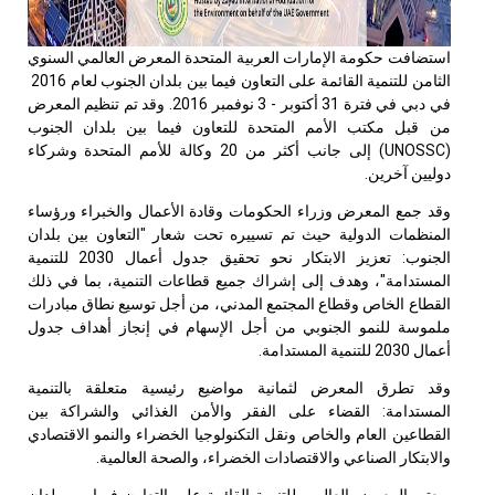
استضافت حكومة الإمارات العربية المتحدة المعرض العالمي السنوي
الثامن
للتنمية القائمة على التعاون فيما بين بلدان الجنوب لعام 2016
في دبي في فترة 31 أكتوبر - 3 نوفمبر 2016. وقد تم تنظيم المعرض
من قبل مكتب الأمم المتحدة للتعاون فيما بين بلدان الجنوب
(
UNOSSC
) إلى جانب أكثر من 20 وكالة للأمم المتحدة وشركاء
دوليين آخرين.
وقد جمع المعرض وزراء الحكومات وقادة الأعمال والخبراء ورؤساء
المنظمات الدولية حيث تم تسييره تحت شعار "التعاون بين بلدان
الجنوب: تعزيز الابتكار نحو تحقيق جدول أعمال 2030 للتنمية
المستدامة"، وهدف إلى إشراك جميع قطاعات التنمية، بما في ذلك
القطاع الخاص وقطاع المجتمع المدني، من أجل توسيع نطاق مبادرات
ملموسة للنمو الجنوبي من أجل الإسهام في إنجاز أهداف جدول
أعمال 2030 للتنمية المستدامة.
وقد تطرق المعرض لثمانية مواضيع رئيسية متعلقة بالتنمية
المستدامة: القضاء على الفقر والأمن الغذائي والشراكة بين
القطاعين العام والخاص ونقل التكنولوجيا الخضراء والنمو الاقتصادي
والابتكار الصناعي والاقتصادات الخضراء، والصحة العالمية.
ويعتبر المعرض العالمي للتنمية القائمة على التعاون فيما بين بلدان