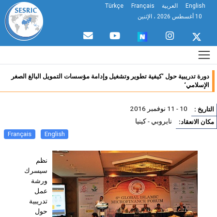
English
العربية
Français
Türkçe
10 أغسطس 2026 ، الإثنين
دورة تدريبية حول ‘كيفية تطوير وتشغيل وإدامة مؤسسات التمويل البالغ الصغر
الإسلامي‘
10 - 11 نوفمبر 2016
تاريخ :
نايروبي - كينيا
ان الانعقاد:
Français
English
نظم
سيسرك
ورشة
عمل
تدريبية
حول