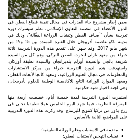
من إطار مشروع بناء القدرات في مجال تنمية قطاع القطن في
لدول الأعضاء في منظمة التعاون الإسلامي، نظم سيسرك دورة
دريبية بشأن "أصناف القطن وتقنيات الزراعة الفعَّالة"، وذلك في
مدينة باكو عاصمة أذربيجان خلال الفترة الممتدة بين 15 و19 من
شهر مايو 2017. وقد سهر على تقديم هذه الدورة التدريبية ثلاثة
براء من معهد نازلي لبحوث القطن التركي، وهم كل من السيدة
ريفة بالجي والسيدة أوزلم يلديرانجان والسيدة نظيفة أوزكان.
استهدفت هذه الدورة التدريبية خبراء من مركز الاستشارات
المعلومات في مجال العلوم الزراعية، ومعهد كانجا لأبحاث القطن،
معهد الموارد الوراثية التابع للأكاديمية الوطنية للعلوم بأذربيجان،
هي لجنة اختبار شبه حكومية.
ستمرت الدورة التدريبية لمدة خمسة أيام، خصصت أربعة منها
لمعرفة النظرية، فيما شهد اليوم الخامس عملا تطبيقيا تجلى في
رع بذور من تركيا كتتويج للبرنماج. وقد ركزت هذه الدورة التدريبية
لى المواضيع التالية بالأساس:
مقدمة في الاستنبات وعلم الوراثة التطبيقية؛
تقنيات التهجين لاستنبات القطن؛