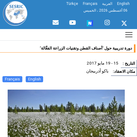
Eng
العربية
Français
Türkçe
خميس
تدريبية حول ’أصناف القطن وتقنيات الزراعة الفعَّالة‘
15 - 19 مايو 2017
:
باكو أذربيجان
انعقاد:
Français
English