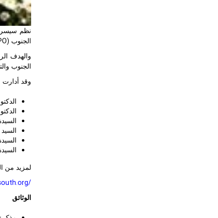
نظم سيسرك 
الجنوب (GSSD EXPO) في 28 نوفمبر 2017 في أنطاليا، تركيا.
والهدف الرئ
الجنوب والتع
وقد أدارت ا
الدكتور
الدكتو
السيدة
السيد 
السيدة
السيدة
لمزيد من ا
south.org/
الوثائق
مذكرة 