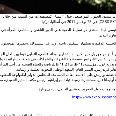
منتدى الحلول المواضيعي حول "النساء كمستفيدات من التنمية من خلال ريادة
يسي لهذا المنتدى هو تسليط الضوء على الدور الناشئ والمتنامي للمرأة في دعم
اون الثلاثي.
لجلسة الدكتورة نسليهان شيفيك، باحثة أولى في سيسرك، وحضرها المتحدثون ال
 أ. ح. مونجورول كبير، كبير المستشارين وقائد عالمي، التعاون فيما بين بلدان الجنو
ر سرينيفاس تاتا، رئيس قسم تنمية القدرات والشراكات في شعبة الاستراتيجية وإدار
 بدرية خوليا، مؤسسة،
B-fit
، مراكز
B-fit
للرياضة والحياة الصحية من أجل المرأة
هانز فريدريش، المدير العام، المعهد الوطني للبحوث العلمية والإنمائية
 عطية نوازيش علي، الأمينة العامة المساعدة للمجلس الدولي لتكنولوجيا المعلوم
 أوليماتا فال، مستشارة، زميلة قيادة مو إبراهيم، رئيس مكتب المدير التنفيذي، مرك
لمعلومات حول المعرض ومنتدى الحلول، يرجى زيارة:
http://www.expo.unsouth
مفاهيمية حول "النساء كمستفيدات من التنمية من خلال ريادة الأعمال الاجتماعية" 