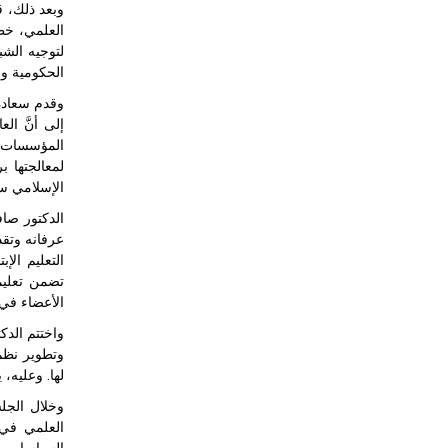
وبعد ذلك، ق
العلمي، خطا
لتوجيه الشب
الحكومية وص
وقدم سعادة 
إلى أنَّ ال
المؤسسات الم
لمعالجتها ب
الإسلامي سو
الدكتور صاف
عرفانه وتق
التعليم الإ
تضمن تعليما
الأعضاء في 
واختتم الدك
وتطوير نظم 
لها. وعليه،
وخلال الجلس
العلمي في ب
السياسات وا