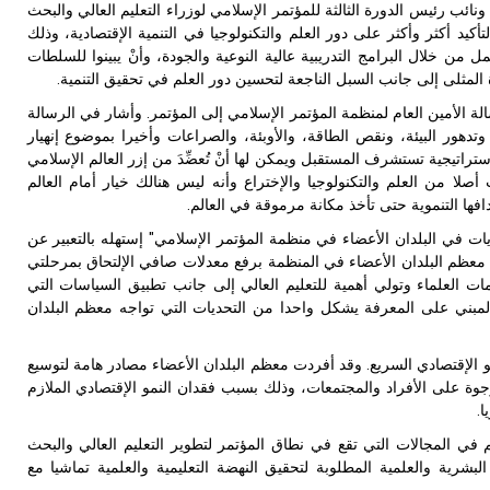
ونائب رئيس الدورة الثالثة للمؤتمر الإسلامي لوزراء التعليم العالي والبحث
أكيد أكثر وأكثر على دور العلم والتكنولوجيا في التنمية الإقتصادية، وذلك
 من خلال البرامج التدريبية عالية النوعية والجودة، وأنْ يبينوا للسلطات
المثلى إلى جانب السبل الناجعة لتحسين دور العلم في تحقيق التنمية.
ة الأمين العام لمنظمة المؤتمر الإسلامي إلى المؤتمر. وأشار في الرسالة
تدهور البيئة، ونقص الطاقة، والأوبئة، والصراعات وأخيرا بموضوع إنهيار
 إستراتيجية تستشرف المستقبل ويمكن لها أنْ تُعضِّدَ من إزر العالم الإسلامي
صلا من العلم والتكنولوجيا والإختراع وأنه ليس هنالك خيار أمام العالم
ها التنموية حتى تأخذ مكانة مرموقة في العالم.
ديات في البلدان الأعضاء في منظمة المؤتمر الإسلامي" إستهله بالتعبير عن
عظم البلدان الأعضاء في المنظمة برفع معدلات صافي الإلتحاق بمرحلتي
ات العلماء وتولي أهمية للتعليم العالي إلى جانب تطبيق السياسات التي
د المبني على المعرفة يشكل واحدا من التحديات التي تواجه معظم البلدان
و الإقتصادي السريع. وقد أفردت معظم البلدان الأعضاء مصادر هامة لتوسيع
مرجوة على الأفراد والمجتمعات، وذلك بسبب فقدان النمو الإقتصادي الملازم
ا.
 في المجالات التي تقع في نطاق المؤتمر لتطوير التعليم العالي والبحث
بشرية والعلمية المطلوبة لتحقيق النهضة التعليمية والعلمية تماشيا مع