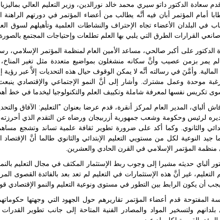
دم سعادة الدكتور داتو سيري محمد خالد نورالدين، وزير التعليم العالي بماليزيا 
با أمام المؤتمر أبان فيه أنَّه يطالب من أعضاء المؤتمر في دورتهم الراهنة الت
اب في البلدان الأعضاء تجاه الإحتراف والنشاطات العلمية وتأهيلهم لسوق العمل
انعي القرارات الطرق التي يلبي بها العلم تطلعات وإحتياجات المجتمع بالصورة 
الدكتور على أكبر صالحي، مساعد الأمين العام لمنظمة المؤتمر الإسلامي، رسال
عالم يمر بزمن عصيب وأنَّ سكانه منشغلون بمواضيع متعددة مثل تغير المناخ، و
الية. وأمَّنَ في رسالته أنَّه لا يمكن الوقوف حيال هذه التحديات إلاَّ عبر رؤية
رغبة موحدة وعمل مشترك. وأشار إلى أنَّ النمو الإجتماعي والإقتصادي ينبعث أ
ى تكريس نفسها لمعرفة شاملة وتكييف العلم والتكنولوجيا ليخدما في خط أهداف
اش ألباي، المدير العام لمركز أنقرة، قدم عرضا بعنوان "التعليم: الآفاق والتح
ديره لرئيس وحكومة وشعب جمهورية أزربيجان ورضاه عن التقدم الذي أحرزته م
بتدائي والثانوي. وكما أكد على ضرورة تطوير ثقافة علمية تساند وتشجع مساهم
 جيد النوعية لكل من مستويي التعليم الإبتدائي والثانوي طالما أنَّ الإقتصا
منظمة المؤتمر الإسلامي في القرن الحادي والعشرين.
تور ألباي حديثه مشيرا إلى وجوب ربط الإستثمار المكثف في مجال التعليم بالنم
التعليم، غير أنَّ هذه الإستثمارات في التعليم لم تعد بعد بالفائدة القصوى ال
 يجب أن يكون الرابط بين التطور في مستوى ونوعية التعليم والنمو الإقتصادي قوي
ة المفتوحة قدم أعضاء المؤتمر تقاريرهم حول الجهود التي وجهتها حكوماتهم
لدانهم ولتسخير المواد والمصادر الفنية المتاحة إلى جانب تطوير القدرات ال
لرؤى القومية لكل بلد عضو.