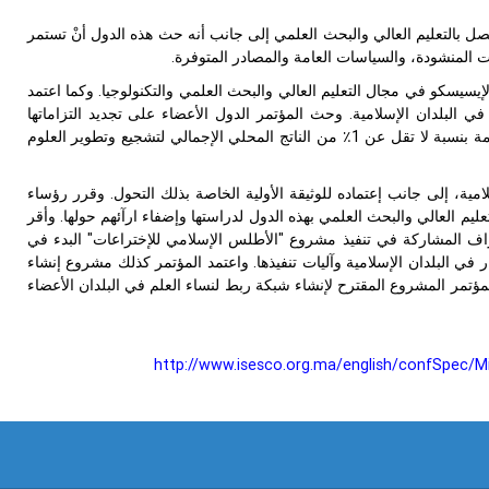
 يتصل بالتعليم العالي والبحث العلمي إلى جانب أنه حث هذه الدول أنْ تستمر
ات المنشودة، والسياسات العامة والمصادر المتوفرة.
الإيسيسكو في مجال التعليم العالي والبحث العلمي والتكنولوجيا. وكما اعتمد
ر في البلدان الإسلامية. وحث المؤتمر الدول الأعضاء على تجديد التزاماتها
بتحقيق التطور العلمي للتقنيات، ووضع الأولوية في إطار الخطط القومية للتنمية، والمساهمة بنسبة لا تقل عن 1٪ من الناتج المحلي الإجمالي لتشجيع وتطوير العلوم
مية، إلى جانب إعتماده للوثيقة الأولية الخاصة بذلك التحول. وقرر رؤساء
عليم العالي والبحث العلمي بهذه الدول لدراستها وإضفاء ارآئهم حولها. وأقر
راف المشاركة في تنفيذ مشروع "الأطلس الإسلامي للإختراعات" البدء في
كار في البلدان الإسلامية وآليات تنفيذها. واعتمد المؤتمر كذلك مشروع إنشاء
ؤتمر المشروع المقترح لإنشاء شبكة ربط لنساء العلم في البلدان الأعضاء
http://www.isesco.org.ma/english/confSpec