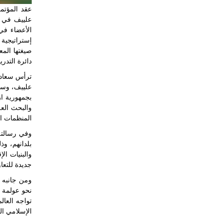
عقد المؤتمر
الأعضاء في 
دائرة التدري
ترأس سعادة 
علييف، وسعا
بجمهورية از
والبحث الع
المنظمات ال
وفي رسالته 
بلدانهم، وذ
والبنيات ال
جديدة للتعا
ومن جانبه أ
نحو عولمة ا
تواجه العال
الإسلامي ال