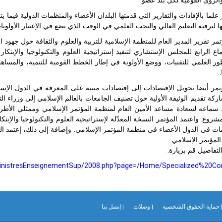
 علما بالإفادات والتقارير التي قدمتها البلدان الأعضاء والمنظمات الدولية فيما
ا لترقية التعليم العالي والبحث العلمي في الوقت الذي تضع في الإعتبار الأولوي
تمر تقرير المدير العام للمنظمة الإسلامية للتربية والعلوم والثقافة حول جهود 
ماع الرابع للمجلس الإستشاري لتنفيذ إستراتيجية العلوم والتكنولوجيا والإبتكا
تمر أيضا تحويل الإقتصادات إلى إقتصادات مبنية على المعرفة في الدول الإسلا
اركة تقديم الوثيقة الأولية حول تصنيف الجامعات بالعالم الإسلامي إلى وزراء الت
د سماعه لسعادة مساعد الأمين العام لمنظمة المؤتمر الإسلامي وممثلي الأط
لمشروع. واعتمد المؤتمر النسخة المعدّلة لإستراتيجية العلوم والتكنولوجيا والإبت
ات في الدول الأعضاء في منظمة المؤتمر الإسلامي. وإضافة إلى ذلك، إعتمد الم
لمؤتمر الإسلامي.
لتفاصيل قم بزيارة:
/MinistresEnseignementSup/2008.php?page=/Home/Specialized%20Co
 حماية الحقوق الشخصية
| وصلات
| إتصل بنا