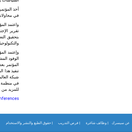
أخذ المؤتمر
في محاولاته
واعتمد المؤ
تقرير الإجت
والتكنولوجيا.
وإعتمد المؤ
الوفود المش
المؤتمر بع
تنفيذ هذا ا
شبكة العالم
في منظمة ا
للمزيد من ا
nferences
عن سيسرك
| وظائف شاغرة
| فرص التدريب
| حقوق الطبع والنشر والاستخدام
|