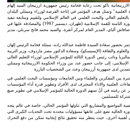
الازربيجانية باكو تحت رعاية فخامة رئيس جمهورية ازربيجان السيد إلهام
غيير عبر القوى الشبابية العلمية." وتمثل هدف المؤتمر في إتاحة الفرصة لوزراء وممثلي البلدان
لتعليم العالي والبحث العلمي في العالم الإسلامي ولتقييم ومتابعة تنفيذ
إستراتيجية تطوير العلم والتكنولوجيا في الدول الإسلامية، والتي تمت إجازتها من قبل الدورة الثامنة للقمة الإسلامية (طهران، ديسمبر 1997) والمصادقة عليها في
قبل الدورة العاشرة للقمة الإسلامية (بوتراجايا، أكتوبر 2003). الدكتور صافاش ألباي، المدير العام لمركز أنقرة، والسيد محمد فاتح سرنلي، مدير
تمر بحضور سعادة السيدة فاطمة عبدالله زاده، ممثلة فخامة الرئيس إلهان
 والعلوم والثقافة (الإيسيسكو)، وسعادة الدكتور مصر ماردوف، وزير التربية
ليزيا ونائب رئيس الدورة الثالثة للمؤتمر الإسلامي لوزراء التعليم العالي
 الإسلامي، إلى جانب حضور عدد من وزراء الحكومة الازربيجانية وممثلي
معتمدين لدى جمهورية أزربيجان وعدد من الشخصيات البارزة.
الخبرة بين المفكرين والعلماء وبين الجامعات ومؤسسات البحث العلمي في
اءات العلمية والاداء المحترف لدى الأفراد وتطوير قدرة أداء المؤسسات
بر عن رغبته في أنْ تسهم الدورة الحالية للمؤتمر الإسلامي في تطوير صيغ
مشتركة للمسلمين.
مية المواضيع والمشاريع التي تناولها المؤتمر الحالي، خاصة في عالم يتجه
دورة الحالية تضع على عاتقها مسؤوليات محددة تحت التحديات الكبرى التي
لي أهمية أخرى، حيث ينتظر منه تحقيق نتائج إيجابية تمكن من دفع التحرك