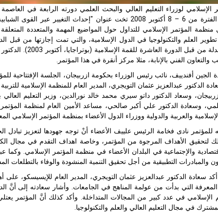
 الإسلامي لوزراء التعليم العالي والبحث العلمي دورته الرابعة في العاصمة 
علييف في الفترة من 6 – 8 أكتوبر 2008 تخت عنوان "إحداث الت
منظمة المؤتمر الإسلامي للتداول حول المواضيع المهمة والمتعددة المتعلقة با
صيغتها المعدلة من 
ب والتعاون الفني بالإنابة، مثلا مركز أنقرة في هذا المؤتمر.
الجين أفندييف، نائب رئيس الوزراء بحكومة ازربيجان، الجلسة الإفتتاحية للمؤ
دة الدكتور عبدالعزيز عثمان التويجري، المدير العام للمنظمة الإسلامية للتربية
ربيجان، وسعاد الدكتور داتو سيري محمد خالد نورالدين، وزير التعليم العالي بما
لمي، وسعادة الدكتور علي أكبر صالحي، مساعد الأمين العام لمنظمة المؤتمر
إسلامية والعربية والدولية ووزراء الدول الأعضاء بمنظمة المؤتمر الإسلامي ال
للمؤتمر نادى فخامة الرئيس علييف الأعضاء أنْ توجه جهودها لتعزيز تبادل 
لك لتحقيق الأهداف المرجوة من المؤتمر، وخاصة اهداف التقدم في مجال الكف
إقتصادية والإجتماعية في البلدان الأعضاء في منظمة المؤتمر الإسلامي. وكما ع
ون والمبادرات التطبيقية من أجل تحقيق التنمية المنشودة والوفاء بالتطلعات ال
كد سعادة الدكتور عبدالعزيز عثمان التويجري، المدير العام للإيسيسكو، على أه
لمعرفة التي بدأت من عولمة المناهج في الجامعات. وأشار سعادته إلى أنَّ ال
م الإسلامي في عدد كبير من المجالات المتداخلة. وأكد كذلك أنَّ المؤتمر يعت
مشترك في مجال التعليم العالي والعلم والتكنولوجيا.