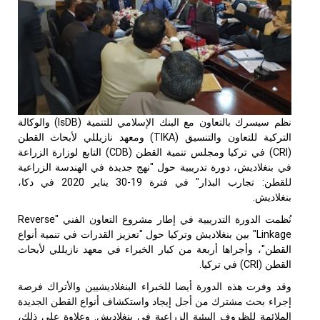
ظم سيسرك بالتعاون مع البنك الإسلامي للتنمية (
IsDB
) والوكالة
لتركية للتعاون والتنسيق (
TIKA
) ومعهد نازيللي لأبحاث القطن
CRI
) في تركيا ومجلس تنمية القطن (
CDB
) التابع لوزارة الزراعة
ي بنغلاديش، دورة تدريبية حول "نهج جديدة في الهندسة الزراعية
للقطن: تجارب البذار" في فترة 19-30 يناير 2020 في دكا،
نغلاديش.
ُظمت الدورة التدريبية في إطار مشروع التعاون الفني "
Reverse
Linkag
" بين بنغلاديش وتركيا حول "تعزيز القدرات في تنمية أنواع
لقطن"، وأجراها أربعة من كبار الخبراء في معهد نازيللي لأبحاث
لقطن (
CRI
) في تركيا.
قد وفرت هذه الدورة أيضا للخبراء البنغلاديشيين والأتراك فرصة
جراء بحث مشترك من أجل إيجاد واستكشاف أنواع القطن الجديدة
لملائمة للظروف البيئية الزراعية في بنغلاديش. وعلاوة على ذلك،