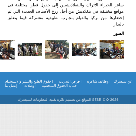
افر الخبراء الأتراك والبنغلاديشيين إلى حقول قطن مختلفة في
واقع مختلفة في بنغلاديش من أجل زرع الأصناف الجديدة التي تم
حضارها من تركيا والقيام بتجارب تطبيقية مشتركة فيما يتعلق
البذار.
لصور
يسرك
| وظائف شاغرة
| فرص التدريب
| حقوق الطبع والنشر والاستخدام
| حماية الحقوق الشخصية
| وصلات
| إتصل بنا
SESRIC © 2026 الموقع من تصميم دائرة تقنية المعلومات لسيسرك