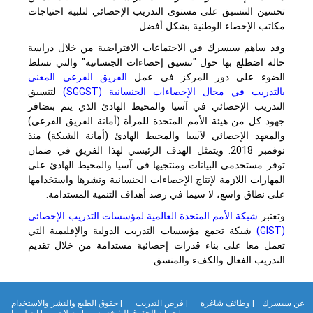
تحسين التنسيق على مستوى التدريب الإحصائي لتلبية احتياجات
مكاتب الإحصاء الوطنية بشكل أفضل.
وقد ساهم سيسرك في الاجتماعات الافتراضية من خلال دراسة
حالة اضطلع بها حول "تنسيق إحصاءات الجنسانية" والتي تسلط
الضوء على دور المركز في عمل
الفريق الفرعي المعني
بالتدريب في مجال الإحصاءات الجنسانية (
SGGST
)
لتنسيق
التدريب الإحصائي في آسيا والمحيط الهادئ الذي يتم بتضافر
جهود كل من هيئة الأمم المتحدة للمرأة (أمانة الفريق الفرعي)
والمعهد الإحصائي لآسيا والمحيط الهادئ (أمانة الشبكة) منذ
نوفمبر 2018. ويتمثل الهدف الرئيسي لهذا الفريق في ضمان
توفر مستخدمي البيانات ومنتجيها في آسيا والمحيط الهادئ على
المهارات اللازمة لإنتاج الإحصاءات الجنسانية ونشرها واستخدامها
على نطاق واسع، لا سيما في رصد أهداف التنمية المستدامة.
وتعتبر
شبكة الأمم المتحدة العالمية لمؤسسات التدريب الإحصائي
(
GIST
)
شبكة تجمع مؤسسات التدريب الدولية والإقليمية التي
تعمل معا على بناء قدرات إحصائية مستدامة من خلال تقديم
التدريب الفعال والكفء والمنسق.
ن سيسرك
| وظائف شاغرة
| فرص التدريب
| حقوق الطبع والنشر والاستخدام
| حماية الحقوق الشخصية
| وصلات
| إتصل بنا