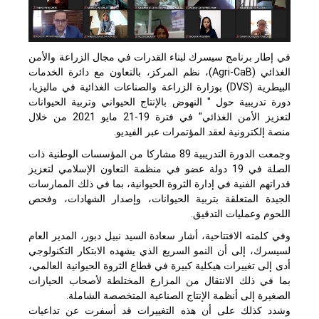
في إطار برنامج سيسرك لبناء القدرات في مجال الزراعة والأمن
الغذائي (Agri-CaB)، نظم المركز، بالتعاون مع دائرة الخدمات
البيطرية (
DVS
) بوزارة الزراعة والصناعات الغذائية في ماليزيا،
دورة تدريبية حول " النهوض بالإنتاج الحيواني وتربية الحيوانات
لتعزيز الأمن الغذائي" في فترة 19-21 مايو 2021 من خلال
منصة إلكترونية لعقد المؤتمرات عبر الفيديو.
وجمعت الدورة التدريبية 89 مشاركا من المؤسسات الوطنية ذات
الصلة في 19 دولة عضو في منظمة التعاون الإسلامي لتعزيز
قدراتهم الفنية في إدارة الثروة الحيوانية، بما في ذلك الممارسات
الجيدة المتعلقة بتربية الحيوانات، وإصدار الشهادات، وفحص
اللحوم وعمليات التدقيق.
وفي كلمته الافتتاحية، أشار سعادة السيد نبيل دبور، المدير العام
لسيسرك، إلى أن النمو السريع الذي يشهده الابتكار التكنولوجي
أدى إلى تغييرات هيكلية كبيرة في قطاع الثروة الحيوانية العالمي،
بما في ذلك الانتقال من المزارع المختلطة لأصحاب الحيازات
الصغيرة إلى أنظمة الإنتاج الصناعية المتخصصة الشاملة.
وشدد كذلك على أن هذه التغييرات قد أسفرت عن تداعيات