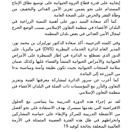
إيجابية على قدرة قطاع الثروة الحيوانية على توسيع نطاق الإنتاج
المستدام على نحو يضمن تعزيز الأمن الغذائي والتخفيف من
وطأة الفقر والحرص على الصحة العامة.
كما أكد سعادة السيد دبور على أهمية التنمية الزراعية في
البلدان الأعضاء في منظمة التعاون الإسلامي بسبب الوضع الحرج
لمجال الأمن الغذائي في بعض بلدان المنظمة.
وفي كلمته الترحيبية، أكد سعادة الدكتور نورليزان بن محمد نور،
المدير العام لدائرة الخدمات البيطرية (DVS) في ماليزيا، على
الدور الذي تضطلع به الدائرة في إطار السيطرة على الأمراض
الحيوانية والأمراض الحيوانية المنشأ والقضاء عليها وكذلك ضمان
سلامة المنتجات الحيوانية بحيث تكون نظيفة وآمنة ومناسبة بدءا
من المزرعة إلى المائدة.
كما أعرب عن سرور الدائرة لمشاركة معرفتها الفنية وتعزيز
التعاون والتآزر مع المؤسسات ذات الصلة في البلدان الأعضاء في
منظمة التعاون الإسلامي.
لقد تم إجراء هذه الدورة التدريبية بما يتماشى مع الحلول
الافتراضية التي يقدمها سيسرك بهدف الاستفادة على نحو أفضل
من الأنشطة التدريبية للمركز والإبقاء على حماسة المشاركين
وانخراطهم في ظل هذه الفترة العصيبة المتمثلة في الأزمة
العالمية المتعلقة بجائحة كوفيد-19.