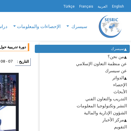
English
العربية
Français
Türkçe
سيسرك
الإحصاءات والمعلومات
دراس
دورة تدريبية حول ’استخدام ال
سيسرك
من نحن؟
07 - 08 سبتمبر 2022
التاريخ :
عن منظمة التعاون الإسلامي
عن سيسرك
الدوائر
الإحصاء
الأبحاث
التدريب والتعاون الفني
النشر وتكنولوجيا المعلومات
الشؤون الإدارية والمالية
مركز الأخبار
التقويم