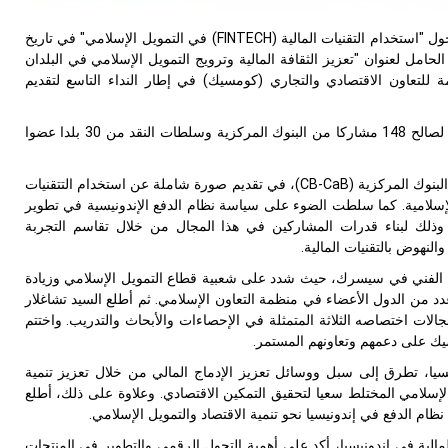
ل "استخدام التقنيات المالية (
FINTECH
) في التمويل الإسلامي" في تاريخ
وعه الحامل لعنوان "تعزيز الثقافة المالية وترويج التمويل الإسلامي في البلدان
ة للتعاون الاقتصادي والتجاري (كومسيك) في إطار النداء التاسع لتقديم
وقدم الدورة التدريبية خبراء مختصون من بنك إندونيسيا وهيئة الخدمات المالية الإندونيسية لصالح 148 مشاركا من البنوك المركزية وسلطات النقد من 30 بلدا عضوا
لبنوك المركزية
(CB-CaB)
، في تقديم صورة شاملة عن استخدام التتقنيات
 الإسلامية. كما سلطت الضوء على سياسة نظام الدفع الإندونيسية في تطوير
 وذلك لبناء قدرات المشاركين في هذا المجال من خلال تقاسم التجربة
لنهوض بالتقنيات المالية.
تعاون الفني في سيسرك، حيث شدد على شعبية قطاع التمويل الإسلامي وزيادة
د من الدول الأعضاء في منظمة التعاون الإسلامي. ثم أطلع السيد تشاغلار
ات اختصاصه الثلاثة المتمثلة في الإحصاءات والأبحاث والتدريب. واختتم
يك على دعمهم وتعاونهم المستمر.
يا، تطرق إلى سبل ووسائل تعزيز الإدماج المالي من خلال تعزيز تنمية
لإسلامي المختلط سعيا لتحقيق التمكين الاقتصادي. وعلاوة على ذلك، أطلع
لمالية في إندونيسيا، أكد على أهمية التحول الرقمي والتطوير في المنتجات