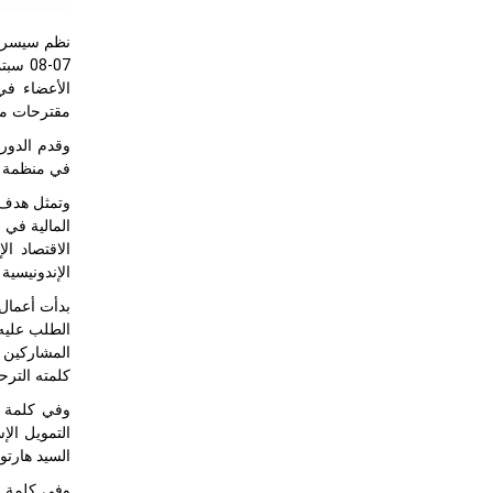
نظم سيسرك، 
الأعضاء في 
مقترحات مشا
في منظمة ال
وتمثل هدف ه
المالية في 
الاقتصاد ا
الإندونيسية
بدأت أعمال 
الطلب عليه 
المشاركين ع
كلمته الترح
وفي كلمة ا
التمويل الإ
السيد هارتوان الحضور على م
وفي كلمة ال