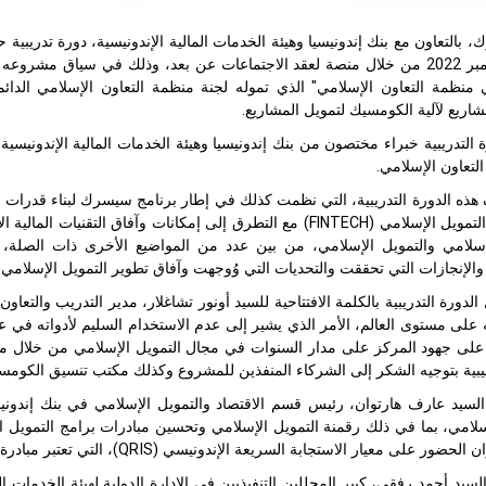
بالتعاون مع بنك إندونيسيا وهيئة الخدمات المالية الإندونيسية، دورة تدريبية حو
07-08 سبتمبر 2022 من خلال منصة لعقد الاجتماعات عن بعد، وذلك في سياق مشر
منظمة التعاون الإسلامي" الذي تموله لجنة منظمة التعاون الإسلامي الدائم
ريع لآلية الكومسيك لتمويل المشاريع.
تعاون الإسلامي.
ذه الدورة التدريبية، التي نظمت كذلك في إطار برنامج سيسرك لبناء قدرات ا
التمويل الإسلامي (
FINTECH
) مع التطرق إلى إمكانات وآفاق التقنيات المالية
لإسلامي والتمويل الإسلامي، من بين عدد من المواضيع الأخرى ذات الصلة،
 والإنجازات التي تحققت والتحديات التي وُوجهت وآفاق تطوير التمويل الإسلامي وا
الدورة التدريبية بالكلمة الافتتاحية للسيد أونور تشاغلار، مدير التدريب وال
على مستوى العالم، الأمر الذي يشير إلى عدم الاستخدام السليم لأدواته في عد
لى جهود المركز على مدار السنوات في مجال التمويل الإسلامي من خلال مجال
يبية بتوجيه الشكر إلى الشركاء المنفذين للمشروع وكذلك مكتب تنسيق الكومس
لسيد عارف هارتوان، رئيس قسم الاقتصاد والتمويل الإسلامي في بنك إندونيس
سلامي، بما في ذلك رقمنة التمويل الإسلامي وتحسين مبادرات برامج التمويل ا
عيار الاستجابة السريعة الإندونيسي (QRIS)، التي تعتبر مبادرة نظام الدفع في إندونيسيا نحو تنمية الاقتصاد والتمويل الإسلامي.
سيد أحمد رفقى، كبير المحللين التنفيذيين في الإدارة الدولية لهيئة الخدمات ا