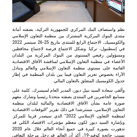
نظم واستضاف البنك المركزي للجمهورية التركية، بصفته أمانة
منتدى البنوك المركزية المشترك بين منظمة التعاون الإسلامي
والكومسيك، الاجتماع الرابع للمنتدى بتاريخ 25-26 سبتمبر 2022
في إسطنبول، تركيا. وشكل الاجتماع فرصة لاجتماع محافظين
ومسؤولين رفيعي المستوى من البنوك المركزية من البلدان
الأعضاء في منظمة التعاون الإسلامي لمناقشة الآفاق الاقتصادية
القائمة على مستوى منظمة التعاون الإسلامي والعالم وتبادل
الآراء بخصوص تعزيز التعاون فيما بين بلدان المنظمة في إطار
جدول الكومسيك المتعلق بالتعاون المالي.
وألقى سعادة السيد نبيل دبور، المدير العام لسيسرك، كلمة على
مسامع الحاضرين في المنتدى بصفته متحدثا رئيسيا وشارك معهم
صورة عامة بشأن الآفاق الاقتصادية والمالية لبلدان منظمة
التعاون الإسلامي، مسترشدا في ذلك تقرير "التوقعات الاقتصادية
لمنظمة التعاون الإسلامي 2022" الذي سيصدر قريبا للمركز.
وبإشارة السيد دبور لكون معظم مؤشرات الاقتصاد الكلي قد
تدهورت بصورة كبيرة في جميع أنحاء العالم خلال عام 2020
بسبب جائحة كوفيد-19، أكد أن العالم قد دخل مرحلة التعافي