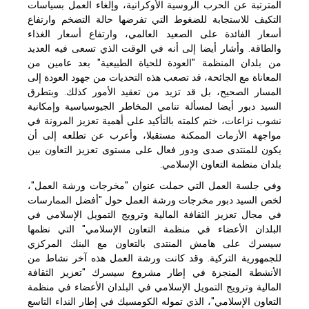
المترتبة عن الحرب الروسية الأوكرانية، وإلغاء العمل بسياسات
التكيف للاستجابة للضغوط التي تفرضها حالة التضخم وارتفاع
أسعار الفائدة على الصعيد العالمي، وارتفاع أسعار الغذاء
والطاقة. وأشار أيضا إلى أنه في الوقت الذي تسعى فيه العديد
من بلدان المنظمة "العودة للحياة الطبيعية" بعد عامين من
المعاناة مع الجائحة، قد تصعب هذه التحديات من جهود العودة إلى
المسار الصحيح، بل قد تزيد من تعقيد الأمور كذلك. وبتطرق
السيد دبور أيضا لمسألة تنامي المخاطر الجيوسياسية وإمكانية
نشوب نزاعات، ختم كلمته بالتأكيد على أهمية تعزيز المرونة في
مواجهة الأزمات الممكنة مستقبلا، وأعرب عن تطلعه إلى أن
يكون للمنتدى صدى ودور فعال على مستوى تعزيز التعاون بين
بلدان منظمة التعاون الإسلامي.
وفي جلسة العمل التي حملت عنوان "مخرجات ورشة العمل"،
لخص السيد دبور مخرجات ورشة العمل حول "أفضل الممارسات
في مجال تعزيز الثقافة المالية وترويج التمويل الإسلامي في
البلدان الأعضاء في منظمة التعاون الإسلامي" التي نظمها
سيسرك على هامش المنتدى بالتعاون مع البنك المركزي
للجمهورية التركية. وقد كانت ورشة العمل هذه آخر نشاط من
الأنشطة المنجزة في إطار مشروع سيسرك "تعزيز الثقافة
المالية وترويج التمويل الإسلامي في البلدان الأعضاء في منظمة
التعاون الإسلامي"، الذي تموله الكومسيك في إطار النداء التاسع