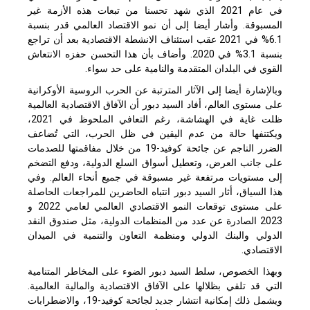
في عام 2021 الذي شهد تحسنا من تبعات هذه الأزمة غير
المسبوقة. وأشار أيضا إلى أن نمو الاقتصاد العالمي قدر بنسبة
6.1% في 2021 عقب استئناف الانشطة الاقتصادية بعد أن تراجع
بنسبة 3.1% في 2020. وأضاف بأن هذا التحسن حفزه الانتعاش
القوي في البلدان المتقدمة والنامية على حد سواء.
وبالإشارة أيضا إلى الآثار المترتبة عن الحرب الروسية الأوكرانية
على مستوى العالم، أفاد السيد دبور أن الآفاق الاقتصادية العالمية
ظلت غاية في الهشاشة، رغم التعافي الملحوظ في 2021،
ويكتنفها حالة من عدم اليقين في ظل الحرب، التي تُضاعف
الضرر الناجم عن جائحة كوفيد-19 من خلال مفاقمتها للصدمات
على جانب العرض، وتعطيل أسواق السلع الدولية، ودفع التضخم
إلى مستويات مرتفعة غير مسبوقة في جميع أنحاء العالم. وفي
هذا السياق، أثار السيد دبور انتباه الحاضرين للمراجعات الحاصلة
على مستوى توقعات النمو الاقتصادي العالمي لعامي 2022 و
2023 الصادرة عن عدد من المنظمات الدولية، مثل صندوق النقد
الدولي والبنك الدولي ومنظمة التعاون والتنمية في الميدان
الاقتصادي.
وبهذا الخصوص، سلط السيد دبور الضوء على المخاطر المتنامية
التي قد تلقي بظلالها على الآفاق الاقتصادية والمالية العالمية.
ويشمل ذلك إمكانية انتشار جديد لجائحة كوفيد-19، والاضطرابات