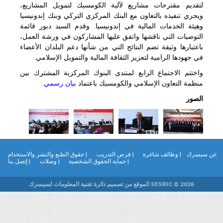
لتقديم مقترحات مشاريع لآلية الكومسيك لتمويل المشاريع،
ويجري تنفيذه بالتعاون مع البنك المركزي التركي وبنك إندونيسيا
وهيئة الخدمات المالية في إندونيسيا. وقدم السيد دبور قائمة
التوصيات التي ناقشها واتفق عليها المشاركون في ورشة العمل،
باعتبارها وثيقة تضم النتائج التي من شأنها دعم البلدان الأعضاء
في جهودها الرامية لتعزيز الثقافة المالية والتمويل الإسلامي.
واختتم الاجتماع الرابع لمنتدى البنوك المركزية المشترك بين
منظمة التعاون الإسلامي والكومسيك باعتماد
بيان رسمي
.
الصور
ن سيسرك
| وظائف شاغرة
| فرص التدريب
| حقوق الطبع والنشر والاستخدام
| حماية الحقوق الشخصية
| وصلات
| إتصل بنا
SESRIC © 2026 الموقع من تصميم دائرة تقنية المعلومات لسيسرك