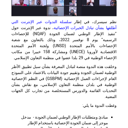
نظم سيسرك، في إطار
سلسلة الندوات عبر الإنترنت التي
أطلقها بشأن تبادل الخبرات الإحصائية
، ندوة عبر الإنترنت حول
"تنفيذ الإطار الوطني لضمان الجودة (
NQAF
) للإحصاءات
الرسمية" يوم 8 نوفمبر 2022، وذلك بالتعاون مع شعبة
الإحصاءات بالأمم المتحدة (
UNSD
) ولجنة الأمم المتحدة
الاقتصادية لأوروبا (
UNECE
) ومشاركة 158 خبيرا من مكاتب
الإحصاء الوطنية في 29 بلدا عضوا في منظمة التعاون الإسلامي.
وخلقت هذه الندوة منصة لتبادل المعرفة بشأن سبل تطبيق الأطر
الوطنية لضمان الجودة وتقييم جودة البيانات بالاعتماد على النموذج
العام لإجراءات العمل الإحصائية (
GSBPM
) في النظم الإحصائية
الوطنية في بلدان منظمة التعاون الإسلامي، مع نقاش بشأن
التحديات القائمة والدورس المستخلصة من تجارب كل الجهات
المعنية.
وغطت الندوة ما يلي:
مبادئ ومتطلبات الإطار الوطني لضمان الجودة - مدخل
موجز إلى ضمان الجودة الإحصائية باستخدام الإطار