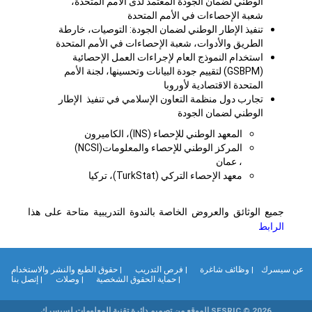
الوطني لضمان الجودة المعتمد لدى الأمم المتحدة،
شعبة الإحصاءات في الأمم المتحدة
تنفيذ الإطار الوطني لضمان الجودة
:
التوصيات، خارطة
الطريق والأدوات، شعبة الإحصاءات في الأمم المتحدة
استخدام النموذج العام لإجراءات العمل الإحصائية
(GSBPM) لتقييم جودة البيانات وتحسينها، لجنة الأمم
المتحدة الاقتصادية لأوروبا
تجارب دول منظمة التعاون الإسلامي في تنفيذ الإطار
الوطني لضمان الجودة
المعهد الوطني للإحصاء
(INS)
، الكاميرون
المركز الوطني للإحصاء والمعلومات
(NCSI)
، عمان
معهد الإحصاء التركي
(TurkStat)
، تركيا
جميع الوثائق والعروض الخاصة بالندوة التدريبية متاحة على هذا
الرابط
ن سيسرك
| وظائف شاغرة
| فرص التدريب
| حقوق الطبع والنشر والاستخدام
| حماية الحقوق الشخصية
| وصلات
| إتصل بنا
SESRIC © 2026 الموقع من تصميم دائرة تقنية المعلومات لسيسرك