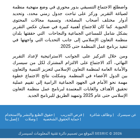
واضطلع الاجتماع التنسيقي بدور محوري في وضع منهجية منظمة
لصياغة التقرير. وركز على تباحث جدول زمني محدد، وتحديد
أدوار مختلف أصحاب المصلحة، وتسمية مجالات المحتوى
الحيوية. كما كان للاجتماع أهمية كبيرة في ضمان عكس التقرير
بشكل شامل للمساعي الجماعية والنجاحات التي حققتها بلدان
منظمة التعاون الإسلامي إلى جانب التحديات التي واجهتها في
تنفيذ برنامج عمل المنظمة حتى 2025.
ومن خلال التركيز على الجوانب الاستراتيجية لإعداد التقرير
النهائي، أكد الاجتماع على الالتزام المشترك لكل من سيسرك
والأمانة العامة لمنظمة التعاون الإسلامي لتعزيز التنمية والتعاون
بين الدول الأعضاء في المنظمة. وشكلت نتائج الاجتماع خطوة
مهمة نحو الأمام في الجهود الجماعية الرامية إلى تقييم عملية
تحقيق الأهداف والغايات المعتمدة لبرنامج عمل منظمة التعاون
الإسلامي حتى عام 2025 وتمهيد الطريق للبرنامج الجديد.
ن سيسرك
| وظائف شاغرة
| فرص التدريب
| حقوق الطبع والنشر والاستخدام
| حماية الحقوق الشخصية
| وصلات
| إتصل بنا
SESRIC © 2026 الموقع من تصميم دائرة تقنية المعلومات لسيسرك