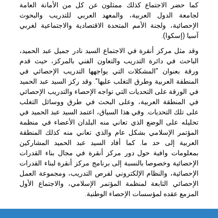
كما حضر الاجتماع كذلك ممثلون عن كل من الأمانة العامة
لجامعة الدول العربية، والمعهد العربي للتدريب والبحوث
الإحصائية، ولجنة الأمم المتحدة الاقتصادية والاجتماعية لغربي
آسيا (إسكوا).
وقد مثل مركز أنقرة في الاجتماع السيد نادر جميل عبد الحميد،
الباحث في دائرة التدريب والتعاون الفني بالمركز، حيث قدم
ورقة بعنوان "المشكلات التي يواجهها التدريب الإحصائي في
المنطقة العربية وطرق التغلب عليها". وقد ركز السيد عبد الحميد
في الورقة على التحديات التي تواجه الإحصاء والتدريب الإحصائي
في المنطقة العربية، وعلى البحث في طرق ووسائل التغلب
على تلك التحديات. وفي هذا السياق، اعتمد السيد عبد الحميد في
تحليله على الوضع الذي تعاني منه البلدان الأعضاء في منظمة
المؤتمر الإسلامي بشكل عام والذي
تعاني منه كذلك المنطقة
العربية إلى حد ما. كما أفاد السيد عبد الحميد المشاركين
بمعلومات وافية حول دور مركز أنقرة في مجال بناء القدرات
الإحصائية وخصوصا بالنسبة إلى برنامج مركز أنقرة لبناء القدرات
الإحصائية، والنظام الإلكتروني لفرص التدريب، ومجموعة العمل
الإحصائي التابعة لمنظمة المؤتمر الإسلامي، والاجتماع الأول
المزمع عقده لمؤسسات الإحصاء الوطنية.