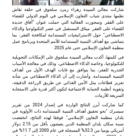
شاركت معالي السيدة زهراء زمرد سلجوق في حلقة نقاش
نظمها منتدى شباب التعاون الإسلامي في اليوم الدولي للقضاء
على الفقر. وتمحورت الفعالية التي حملت عنوان "آفاق جديدة
للقضاء على الفقر: ميثاق المستقبل في عصر التكنولوجيا والذكاء
الاصطناعي" حول الاستراتيجيات المستدامة لمكافحة الفقر، بما
يتماشى مع أهداف التنمية المستدامة للأمم المتحدة وبرنامج عمل
منظمة التعاون الإسلامي حتى عام 2025.
في كلمتها، أكدت معالي السيدة سلجوق على الإمكانات التحويلية
للتكنولوجيا، وخاصة الذكاء الاصطناعي، وذلك في معالجة الأسباب
الجذرية للفقر، بما يتوافق مع غايات الهدف الأول من أهداف
التنمية المستدامة. وأشارت إلى أن الذكاء الاصطناعي من شأنه
تعزيز قطاعات مثل الأمن الغذائي عن طريق الزراعة الدقيقة،
وتقوية أنظمة الحماية الاجتماعية لتكون أكثر قدرة على الاستجابة
السريعة للأزمات.
كما شاركت أبرز النتائج الواردة في إصدار 2024 من تقرير
سيسرك "نحو تحقيق أهداف التنمية المستدامة ذات الأولوية في
بلدان منظمة التعاون الإسلامي". فوفقا لهذه النتائج، انخفضت
نسبة سكان بلدان المنظمة الذين يعيشون بأقل من 2.15 دولار
أمريكي يوميا من 32.3% المسجلة في عام 2000 إلى 11.7% في