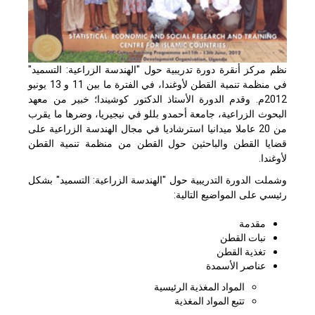
نظم مركز أنقرة دورة تدريبية حول "الهندسة الزراعية: التسميد"
في منظمة تنمية القطن لأوغندا، في الفترة ما بين 11 و 13 يونيو
2012م. وقدم الدورة الأستاذ الدكتور كوشيندا؛ خبير من معهد
البحوث الزراعية، جامعة أحمدو بللو في نيجيريا، وضرها ما يقرب
من 20 عاملا ميدانيا استرشاديا في مجال الهندسة الزراعية على
قضايا القطن والباحثين حول القطن من منظمة تنمية القطن
لأوغندا.
وشملت الدورة التدريبية حول "الهندسة الزراعية: التسميد" بشكل
رئيسي على المواضيع التالية:
مقدمة
نبات القطن
تغذية القطن
عناصر الأسمدة
المواد المغذية الرئيسية
تتبع المواد المغذية