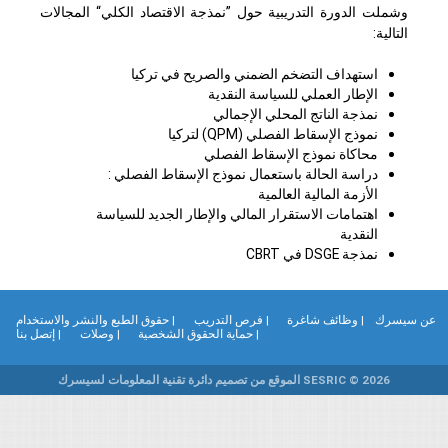
وشملت الدورة التدريبية حول ”نمذجة الاقتصاد الكلي“ المجالات
التالية:
استهداف التضخم الضمني والصريح في تركيا
الإطار العملي للسياسة النقدية
نمذجة الناتج المحلي الإجمالي
نموذج الإسقاط الفصلي (QPM) لتركيا
محاكاة نموذج الإسقاط الفصلي
دراسة الحالة باستعمال نموذج الإسقاط الفصلي :
الأزمة المالية العالمية
اهتمامات الاستقرار المالي والإطار الجديد للسياسة
النقدية
نمذجة DSGE في CBRT
ن سيسرك
| وظائف شاغرة
| فرص التدريب
| حقوق الطبع والنشر والاستخدام
| حماية الحقوق الشخصية
| وصلات
| إتصل بنا
SESRIC © 2026 الموقع من تصميم دائرة تقنية المعلومات لسيسرك