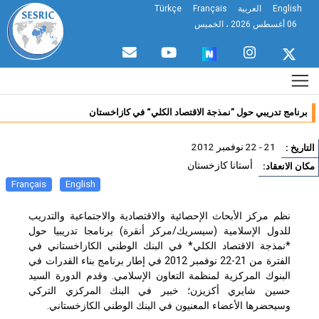
English
العربية
Français
Türkçe
06 أغسطس 2026 ، الخميس
برنامج تدريبي حول ”نمذجة الاقتصاد الكلي“ في كازاخستان
21 - 22 نوفمبر 2012
تاريخ :
أستانا كازخستان
ان الانعقاد:
Français
English
نظم مركز الأبحاث الإحصائية والاقتصادية والاجتماعية والتدريب
للدول الإسلامية (سيسريك/مركز أنقرة) برنامجا تدريبيا حول
*نمذجة الاقتصاد الكلي* في البنك الوطني الكازاخستاني في
الفترة من 21-22 نوفمبر 2012 في إطار برنامج بناء القدرات في
البنوك المركزية لمنظمة التعاون الإسلامي. وقدم الدورة السيد
حسين شايري أكزيزن؛ خبير في البنك المركزي التركي
وسيحضرها الأعضاء المعنيون في البنك الوطني الكازخستاني.