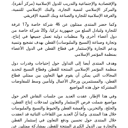
والإقتصادية والإجتماعية والتدريب للدول الإسلامية (مركز أنقرة)،
والمركز الإسلامي لتنمية التجارة، والبنك الإسلامي للتنمية،
والغرفة الإسلامية للتجارة والصناعة وبنك التنمية الإفريقي.
وكما حضر المنتدى ممثلون عن 46 شركة خاصة و17 غرفة
للتجارة ولتبادل السلع من جمهورية تركيا، و20 شركة خاصة من
دول أعضاء أخرى و9 منظمات دولية تعمل جميعها في إنتاج،
وتجارة وصناعة (النسيج والملبوسات) القطن بهدف تشجيع وتنمية
ودعم التجارة والإستثمار في قطاع القطن في الدول الأعضاء
بمنظمة المؤتمر الإسلامي.
وهدف المنتدى أيضا إلى التداول حول إحتياجات وقدرات دول
منظمة المؤتمر الإسلامي المنتجة للقطن وقطاع النسيج لتحديد
المجالات التي يمكن أن يقوم فيها التعاون بين ممثلي قطاع
القطن، والمستثمرين ورجال الأعمال ولتأمين وسط للمفاوضات
المشتركة حول هذه المواضيع.
وفي هذا الإطار، عقدت العديد من جلسات النقاش الحر حول
مواضيع شملت فرص الإستثمار والتعاون لمدخلات إنتاج القطن،
والحلج، والتخزين، وأقمشة القطن والخيوط والنسيج والملبوسات
خلال هذا المنتدى. وكما أنّ العديد من اللقاءات الثنائية قد انعقدت
خلال المنتدى حول تحسين ودفع التعاون في إستثمار القطن
والتجارة بين الدول الكبرى المنتجة للقطن بمشاركة ممثلين عن