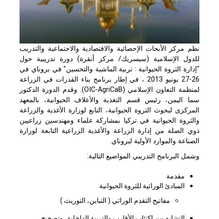
نظم مركز الأبحاث الإحصائية والاقتصادية والاجتماعية والتدريب
للدول الإسلامية (سيسريك/ مركز أنقرة) دورة تدريبية حول
"إدارة الثروة الحيوانية : تربية الماشية والتحسين" في بروناي في
26-27 يونيو 2013 ، في إطار برنامج بناء القدرات في الزراعة
لمنظمة التعاون الإسلامي (OIC-AgriCaB). وقدم الدورة الدكتور
سما اليمن، رئيس قسم التغذية والأعلاف الحيوانية، بالمعهد
المركزى لبحوث الثروة الحيوانية، التابع لوزارة الأغذية والزراعة
والثروة الحيوانية في تركيا بمشاركة علماء ومهندسين زراعيين
ذوي الصلة من إدارة الزراعة والأغذية الزراعية التابعة لوزارة
الصناعة والموارد الأولية لبروناي.
وشمل البرنامج التدريبي المواضيع التالية:
مقدمة
المبادئ الوراثية للثروة الحيوانية
مفاتيح التقدم الوراثي ( التباين، التوريث )
التشابه بين اكتئاب الأقارب والتربية الداخلية، وتصحيح