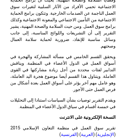
وقضايا السلامة والصحة المهنية، بحيث أن برامج الحماية
الاجتماعية تحمي الأفراد من الآثار السلبية لتغيرات سوق
العمل الناجمة عن الصدمات الخارجية. وتتكون برامج الحماية
الاجتماعية من التأمين الاجتماعي والمعونة الاجتماعية وكذلك
برامج سوق العمل. ومن حيث السلامة والصحة المهنية، يشير
التقرير إلى أن التشريعات واللوائح المناسبة، إلى جانب
وسائل مناسبة للإنفاذ، ضرورية لحماية سلامة العمال
وصحتهم.
ويحقق القسم الخامس في مسألة المشاركة والهجرة في
أسواق العمل في الدول الأعضاء في المنظمة. ويناقش
التدابير لفئات محددة من أجل زيادة مشاركتها في القوى
العاملة. ويتناول هذا القسم أيضا موضوع هجرة اليد العاملة،
وهو عامل مهم آخر يؤثر على أسواق العمل بعدة أشكال من
فرص العمل حتى الأجور.
ويقدم التقرير توصيات بشأن السياسات استنادا إلى التحليلات
في خمسة أقسام في سياق الدول الأعضاء في المنظمة.
النسخة الإلكترونية على الانترنت
تقرير سوق العمل في منظمة التعاون الإسلامي 2015
(
الإنجليزية
) (
العربية
) (
الفرنسية
)