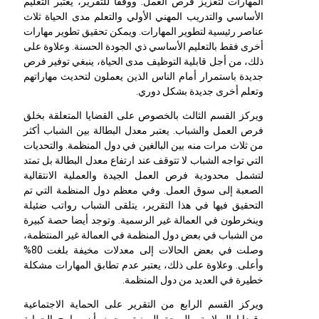
المهارات لتعزيز فرص العمل. ووفقا للتقرير، يعتبر التعليم
الأساسي والتدريب المهني الأولي والتعلم مدى الحياة ثلاث
عناصر رئيسية لتطوير المهارات. ويمكن تحقيق تطوير مهارات
أخرى فقط بالتعليم الأساسي ذي الجودة الحسنة. وعلاوة على
ذلك، من أجل قابلية التوظيف مدى الحياة، ينبغي توفير فرص
جديدة باستمرار أمام الناس الذين يعملون لتحديث مهاراتهم
وتعلم أخرى جديدة بشكل دوري.
ويركز القسم الثالث بالخصوص على القضايا المتعلقة بخلق
فرص العمل والشباب. يعتبر معدل البطالة بين الشباب أكثر
من ثلاث مرات منه بين البالغين في دول المنظمة. والتحديات
التي تواجه الشباب لا تتوقف عند ارتفاع معدل البطالة بل تمتد
لتشمل محدودية فرص العمل الجيدة والعملية الانتقالية
الصعبة إلى سوق العمل. وفي معظم دول المنظمة التي تم
التحقيق فيها في هذا التقرير، يتلقى الشباب رواتب ضئيلة
وينخرطون في العمالة غير الرسمية. وتوجد أيضا حصة كبيرة
من الشباب في بعض دول المنظمة في العمالة غير المنتظمة،
وصلت في بعض الحالات إلى معدلات مخيفة بلغت 80%
وأعلى. وعلاوة على ذلك، يعتبر عدم تطابق المهارات مشكلة
خطيرة في العديد من دول المنظمة.
ويركز القسم الرابع من التقرير على الحماية الاجتماعية