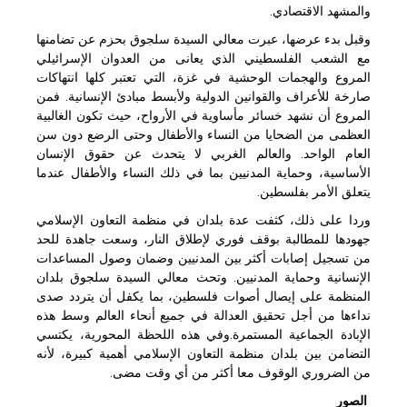
والمشهد الاقتصادي.
وقبل بدء عرضها، عبرت معالي السيدة سلجوق بحزم عن تضامنها
مع الشعب الفلسطيني الذي يعانى من العدوان الإسرائيلي
المروع والهجمات الوحشية في غزة، التي تعتبر كلها انتهاكات
صارخة للأعراف والقوانين الدولية ولأبسط مبادئ الإنسانية. فمن
المروع أن نشهد خسائر مأساوية في الأرواح، حيث تكون الغالبية
العظمى من الضحايا من النساء والأطفال وحتى الرضع دون سن
العام الواحد. والعالم الغربي لا يتحدث عن حقوق الإنسان
الأساسية، وحماية المدنيين بما في ذلك النساء والأطفال عندما
يتعلق الأمر بفلسطين.
وردا على ذلك، كثفت عدة بلدان في منظمة التعاون الإسلامي
جهودها للمطالبة بوقف فوري لإطلاق النار، وسعت جاهدة للحد
من تسجيل إصابات أكثر بين المدنيين وضمان وصول المساعدات
الإنسانية وحماية المدنيين. وتحث معالي السيدة سلجوق بلدان
المنظمة على إيصال أصوات فلسطين، بما يكفل أن يتردد صدى
نداءها من أجل تحقيق العدالة في جميع أنحاء العالم وسط هذه
الإبادة الجماعية المستمرة.وفي هذه اللحظة المحورية، يكتسي
التضامن بين بلدان منظمة التعاون الإسلامي أهمية كبيرة، لأنه
من الضروري الوقوف معا أكثر من أي وقت مضى.
الصور