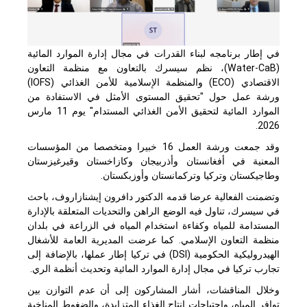
في إطار برنامجه لبناء القدرات في مجال إدارة الموارد المائية
(
Water-CaB
)، نظم سيسرك بالتعاون مع منظمة التعاون
الاقتصادي (
ECO
) والمنظمة الإسلامية للأمن الغذائي (
IOFS
)
ورشة عمل حول "تحقيق المستوى الأمثل في الاستفادة من
الموارد المائية لتحقيق الأمن الغذائي المستدام" يوم 11 مارس
2026.
وقد جمعت ورشة العمل 16 خبيرا ومتخصصا من المؤسسات
المعنية في أفغانستان وأذربيجان وكازاخستان وقيرغيزستان
وطاجيكستان وتركيا وتركمانستان وأوزبكستان.
وتضمنت الفعالية عرضا قدمه الدكتور دافرون إيشنازاروف، باحث
في سيسرك، تناول فيه الوضع الراهن والتحديات المتعلقة بالإدارة
المستدامة للمياه وكفاءة استخدام المياه في الزراعة في بلدان
منظمة التعاون الإسلامي. كما عرضت المديرية العامة للأشغال
الهيدروليكية الحكومية (
DSI
) في تركيا إطار عملها، بالإضافة إلى
تجارب تركيا في مجال إدارة الموارد المائية وتحديث أنظمة الري.
وخلال المناقشات، أشار المشاركون إلى أن عدم التوازن بين
توافر المياه، واحتياجات إنتاج الغذاء المتزايدة، والضغوط المناخية