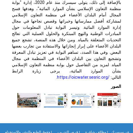
بالإضافة إلى ذلك، يتولى سيسرك منذ عام 2020، إدارة "بوابة
منظمة التعاون الإسلامي بشأن الموارد المائية"، وهدفها فسح
المجال أمام البلدان الأعضاء في منظمة التعاون الإسلامي
لمشاركة أفضل ممارساتها وخبراتها وقصص نجاحها في مجال
إدارة الموارد المائية. وتيسر البوابة تبادل المعلومات حول
المبادرات الوطنية والنهج المبتكرة والحلول العملية التي تعالج
التحديات المتعلقة بالمياه. ومن خلال هذه المنصة، تشجع جميع
البلدان الأعضاء على إبراز إنجازاتها والاستفادة من تجارب بعضها
البعض. وفي هذا الصدد، تساهم البوابة في تعزيز تبادل المعرفة
وتشجيع التعاون بين البلدان الأعضاء في المنظمة في مجال
المياه. لمزيد من التفاصيل حول بوابة منظمة التعاون الإسلامي
بشأن الموارد المائية، يرجى زيارة الرابط
التالي:
https://oicwater.sesric.org/
.
الصور
ن سيسرك
| وظائف شاغرة
| فرص التدريب
| حقوق الطبع والنشر والاستخدام