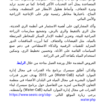
المتصاعدة يمثل أحد التحديات الأكثر إلحاحا. كما تم تحديد تزايد
وتيرة الجفاف، وأنماط هطول الأمطار غير المنتظمة، وتقلب
المناخ، باعتبارها مخاطر رئيسية تؤثر على الإنتاجية الزراعية
والأمن المائي.
وأكد المشاركون على أهمية الاستثمار في أنظمة الري الحديثة،
مثل الري بالتنقيط والري بالرش، وتشجيع ممارسات الزراعة
المراعية للبيئة، وتعزيز أنظمة الإنذار المبكر للمخاطر المرتبطة
بالمياه، مثل الفيضانات والجفاف. كما أبرزت المناقشات الدور
المتزايد للتقنيات الرقمية والذكاء الاصطناعي في دعم صنع
السياسات القائمة على الأدلة، وتحسين تخطيط الري، وتمكين
استخدام المياه بكفاءة أكبر في الزراعة.
العروض المقدمة خلال ورشة العمل متاحة من خلال
الرابط
.
وللذكر، أطلق سيسرك برنامج بناء القدرات في مجال إدارة
الموارد المائية (
Water-CaB
) في 2015 بهدف تعزيز قدرات
الموارد البشرية في مجال المياه في البلدان الأعضاء في منظمة
التعاون الإسلامي. لمزيد من التفاصيل حول برنامح سيسرك لبناء
القدرات في مجال إدارة الموارد المائية (
Water-CaB
) وأنشطته،
يرجى زيارة الموقع التالي:
https://www.sesric.org/cbp-
.
water.php