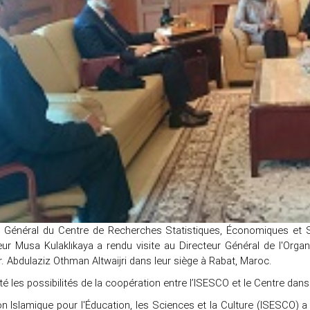
r Général du Centre de Recherches Statistiques, Économiques et S
ur Musa Kulaklıkaya a rendu visite au Directeur Général de l'Organi
. Abdulaziz Othman Altwaijri dans leur siège à Rabat, Maroc
.
uté les possibilités de la coopération entre l’ISESCO et le Centre d
on Islamique pour l'Éducation, les Sciences et la Culture (ISESCO) a