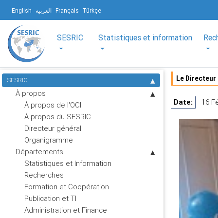
English
العربية
Français
Türkçe
SESRIC
Statistiques et information
Rec
Le Directeur
SESRIC
À propos
Date:
16 Fé
À propos de l'OCI
À propos du SESRIC
Directeur général
Organigramme
Départements
Statistiques et Information
Recherches
Formation et Coopération
Publication et TI
Administration et Finance