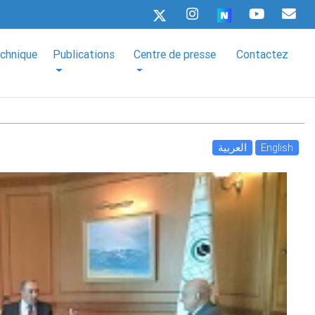
echnique
Publications
Centre de presse
Contactez
العربية
English