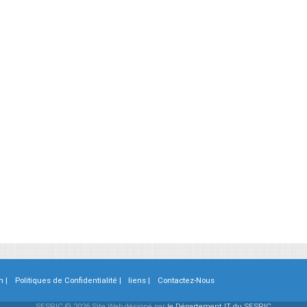
n |
Politiques de Confidentialité |
liens |
Contactez-Nous
SESRIC © 2026 Site Web désigné par
le Département IT du SESRIC