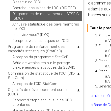
Classeur de l’OCI
diagrammes 
Chercheur haut/bas de l’OCI (OIC-TBF)
adaptée aux b
Diagrammes de mouvement du SESRIC
basées sur le
(SMC)
Annuaire statistique des pays membres
Tout le pro
de l'OCI
Le saviez-vous? (DYK)
Étape – 
Perspectives statistiques de l'OCI
V
Étape - 
Programme de renforcement des
capacités statistiques (StatCaB)
S
S
À propos du programme StatCaB
Étape
Série de webinaires sur le partage
S
d'expériences statistiques du SESRIC
Étape
Commission de statistique de l'OCI (OIC-
S
StatCom)
S
À propos de l’OIC-StatCom
Générat
Objectifs de développement durable
(ODD)
La liste entiè
Rapport d’étape annuel sur les ODD
prioritaires
La Base de D
Hiérarchisation des ODD par les pays