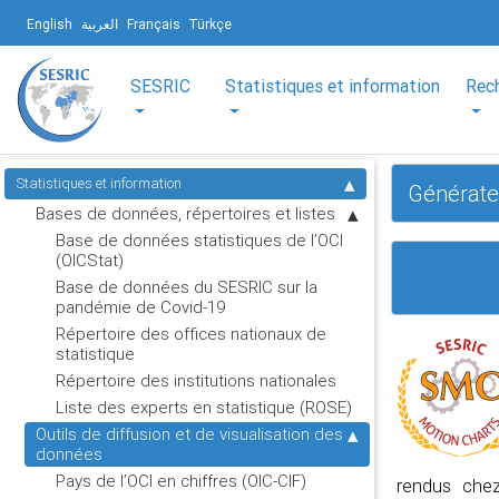
English
العربية
Français
Türkçe
SESRIC
Statistiques et information
Rec
Statistiques et information
Générat
Bases de données, répertoires et listes
Base de données statistiques de l’OCI
(OICStat)
Base de données du SESRIC sur la
pandémie de Covid-19
Répertoire des offices nationaux de
statistique
Répertoire des institutions nationales
Liste des experts en statistique (ROSE)
Outils de diffusion et de visualisation des
données
Pays de l’OCI en chiffres (OIC-CIF)
rendus chez