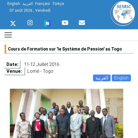
English
العربية
Français
Türkçe
07 août 2026 , Vendredi
Cours de Formation sur 'le Système de Pension' au Togo
Date:
11-12 Juillet 2016
Venue:
Lomé - Togo
العربية
English