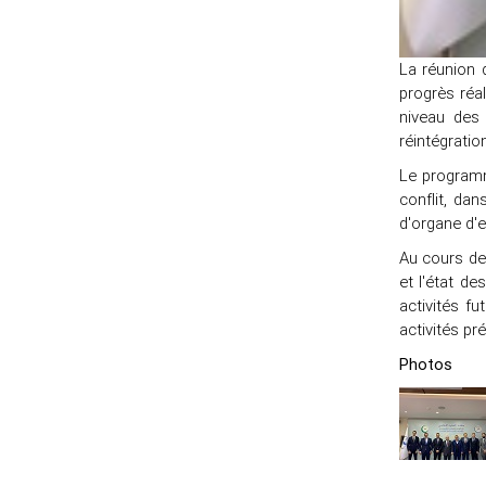
La réunion 
progrès réa
niveau des 
réintégratio
Le programm
conflit, da
d'organe d'
Au cours de 
et l'état d
activités f
activités pr
Photos