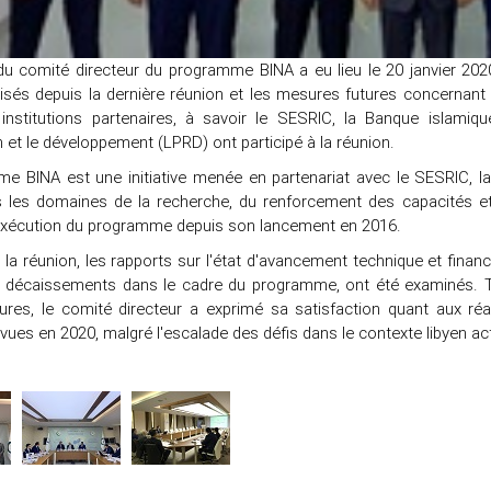
du comité directeur du programme BINA a eu lieu le 20 janvier 202
lisés depuis la dernière réunion et les mesures futures concerna
institutions partenaires, à savoir le SESRIC, la Banque islami
n et le développement (LPRD) ont participé à la réunion.
e BINA est une initiative menée en partenariat avec le SESRIC, la 
ns les domaines de la recherche, du renforcement des capacités
exécution du programme depuis son lancement en 2016.
la réunion, les rapports sur l'état d'avancement technique et financi
es décaissements dans le cadre du programme, ont été examinés.
utures, le comité directeur a exprimé sa satisfaction quant aux 
évues en 2020, malgré l'escalade des défis dans le contexte libyen ac