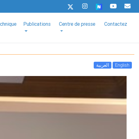
echnique
Publications
Centre de presse
Contactez
العربية
English