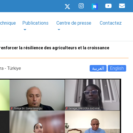
echnique
Publications
Centre de presse
Contactez
renforcer la résilience des agriculteurs et la croissance
a - Türkiye
العربية
English