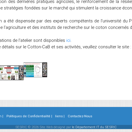
ation des dernières pratiques agricoles, le renforcement de la rési
e stratégies fondées sur le marché qui stimulent la croissance éc
n a été dispensée par des experts compétents de l'université du P
e l'agriculture et des instituts de recherche sur le coton concernés d
tions de l'atelier sont disponibles
ici
.
 détails sur le Cotton-CaB et ses activités, veuillez consulter le site 
n |
Politiques de Confidentialité |
liens |
Contactez-Nous
SESRIC © 2026 Site Web désigné par
le Département IT du SESRIC