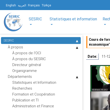
English
العربية
Français
Türkçe
SESRIC
Statistiques et information
Rec
Cours de form
SESRIC
économique'
À propos
À propos de l'OCI
Date:
11-1
À propos du SESRIC
Directeur général
Organigramme
Départements
Statistiques et Information
Recherches
Formation et Coopération
Publication et TI
Administration et Finance