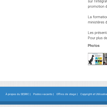
sur l'intégr
promotion d
La formatio
ministères d
Les présenta
Pour plus de
Photos
À propos du SESRIC |
Postes vacants |
Offres de stage |
Copyright et Utilisatio