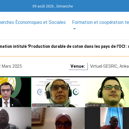
09 août 2026 , Dimanche
herches Économiques et Sociales
Formation et coopération t
ation intitulé 'Production durable de coton dans les pays de l'OCI : 
2 Mars 2025
Venue:
Virtuel-SESRIC, Ankar